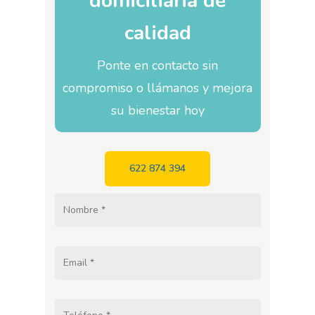
domiciliaria de
calidad
Ponte en contacto sin
compromiso o llámanos y mejora
su bienestar hoy
622 874 394