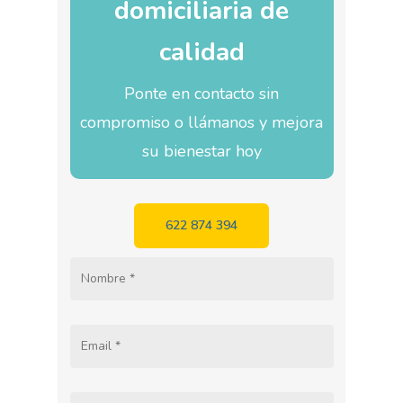
domiciliaria de
calidad
Ponte en contacto sin
compromiso o llámanos y mejora
su bienestar hoy
622 874 394