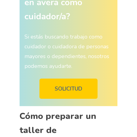
en avera como
cuidador/a?
Si estás buscando trabajo como
cuidador o cuidadora de personas
mayores o dependientes, nosotros
podemos ayudarte.
SOLICITUD
Cómo preparar un
taller de