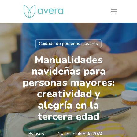
Skip
Menu
to
main
content
Cuidado de personas mayores
Manualidades
navideñas para
personas mayores:
creatividad y
alegría en la
tercera edad
By
avera
24 de octubre de 2024