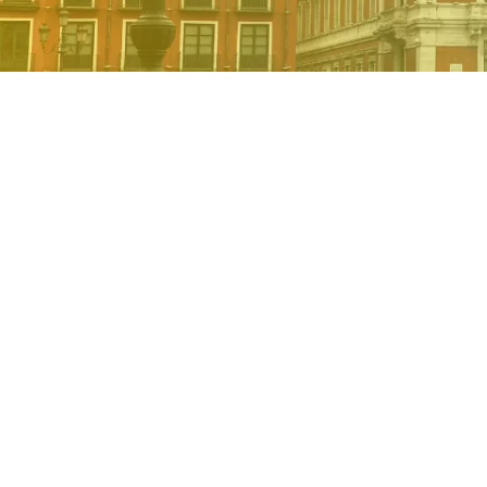
Cuidado de perso
Valladolid
En avera, nos dedicamos a proporcionar
mayores y ancianos en Valladolid
, de
límites del cuidado médico convencional