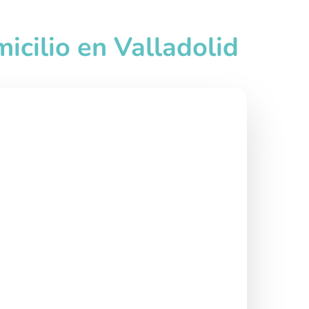
icilio en Valladolid
rno (por horas)