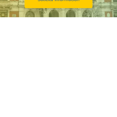
nas mayores en
 un servicio de
cuidado de personas
stacando por un enfoque que trasciende los
.