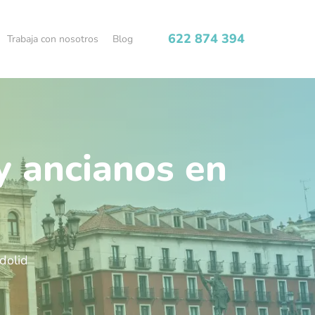
622 874 394
Trabaja con nosotros
Blog
y ancianos en
dolid