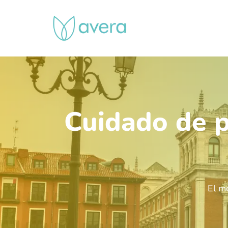
Skip
to
main
content
Cuidado de p
El m