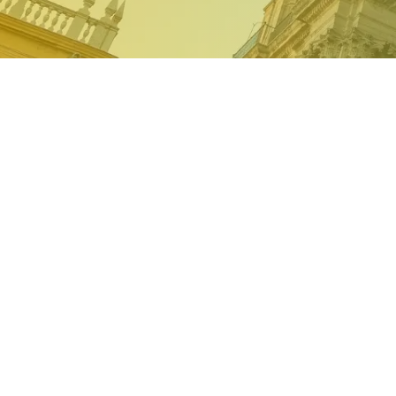
Cuidado de perso
Málaga
En avera, nos destacamos por nuestro 
personas mayores y ancianos en Mál
son nuestros principales pilares.