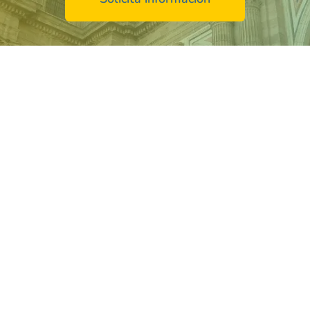
nas mayores en
enfoque dedicado al
servicio de atención a
aga
, donde la calidad y el trato personalizado