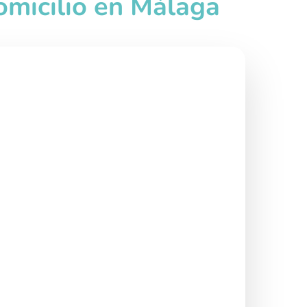
omicilio en Málaga
rno (por horas)