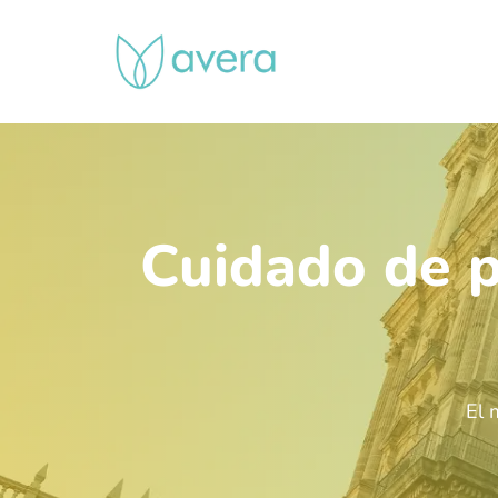
Skip
to
main
content
Cuidado de p
El 