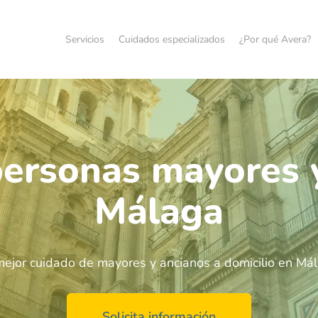
Servicios
Cuidados especializados
¿Por qué Avera?
ersonas mayores 
Málaga
mejor cuidado de mayores y ancianos a domicilio en Má
Solicita información