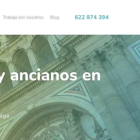
622 874 394
Trabaja con nosotros
Blog
y ancianos en
laga