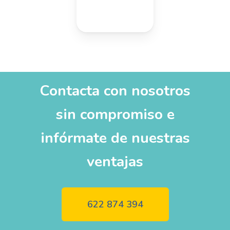
Contacta con nosotros
sin compromiso e
infórmate de nuestras
ventajas
622 874 394