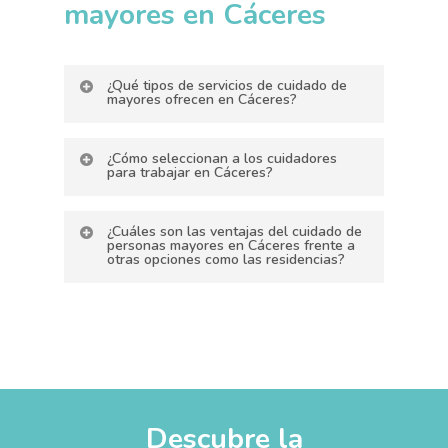
mayores en Cáceres
¿Qué tipos de servicios de cuidado de
mayores ofrecen en Cáceres?
En
avera Cáceres
, ofrecemos un
¿Cómo seleccionan a los cuidadores
para trabajar en Cáceres?
servicio de cuidado de mayores
que incluye asistencia personal en
En avera Cáceres, la selección de
¿Cuáles son las ventajas del cuidado de
el hogar, cuidado médico y
personas mayores en Cáceres frente a
nuestros cuidadores se realiza a
otras opciones como las residencias?
sanitario, apoyo emocional y social,
través de un proceso riguroso y
acompañamiento para salidas y
El
cuidado de personas mayores
meticuloso. Buscamos
atención especializada para
en Cáceres
con avera ofrece varias
profesionales con cualificaciones y
condiciones específicas como
ventajas en comparación con las
experiencia comprobadas en el
demencia o Alzheimer. Nuestros
residencias.
cuidado de mayores
. Además,
Descubre la
servicios se personalizan para cada
evaluamos aspectos como la